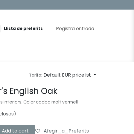
Registra entrada
Llista de preferits
Default EUR pricelist
Tarifa:
ir's English Oak
es interiors. Color caoba molt vermell
closos)
Add to cart
Afegir_a_Preferits