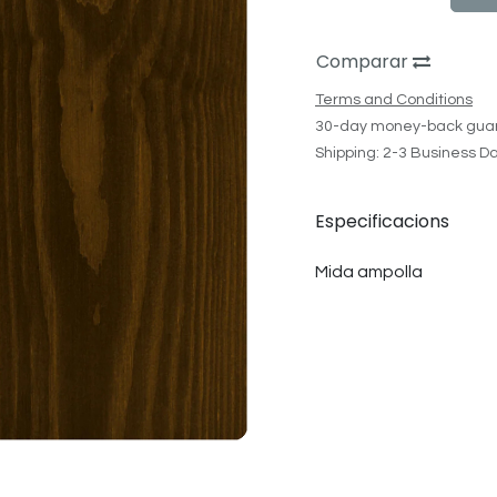
Comparar
Terms and Conditions
30-day money-back gua
Shipping: 2-3 Business D
Especificacions
Mida ampolla