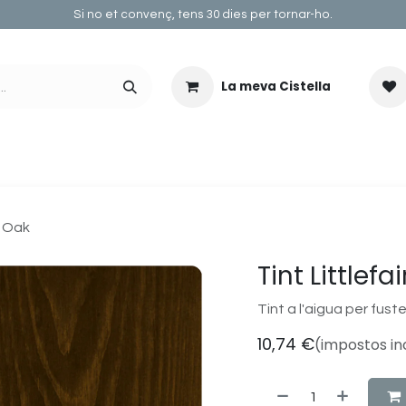
Si no et convenç, tens 30 dies per tornar-ho.
La meva Cistella
ER RECICLAR
TALLERS
IDEES
ANNIE SLOAN
BLOG
h Oak
Tint Littlefa
Tint a l'aigua per fust
10,74
€
(impostos in