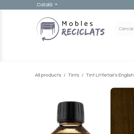
Skip to Content
Català
PRODUCTES
MOBLES RECICLATS
MOBLES P
All products
Tints
Tint Littlefair's Englis