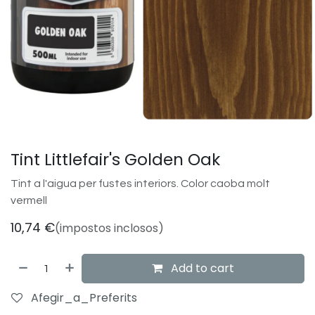
Tint Littlefair's Golden Oak
Tint a l'aigua per fustes interiors. Color caoba molt
vermell
10,74
€
(impostos inclosos)
Add to cart
Afegir_a_Preferits