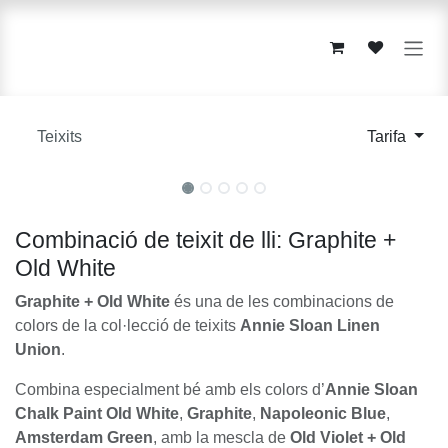
Skip to Content
Teixits
Tarifa
Combinació de teixit de lli: Graphite +
Old White
Graphite + Old White
és una de les combinacions de
colors de la col·lecció de teixits
Annie Sloan Linen
Union
.
Combina especialment bé amb els colors d’
Annie Sloan
Chalk Paint
Old White
,
Graphite
,
Napoleonic Blue
,
Amsterdam Green
, amb la mescla de
Old Violet + Old