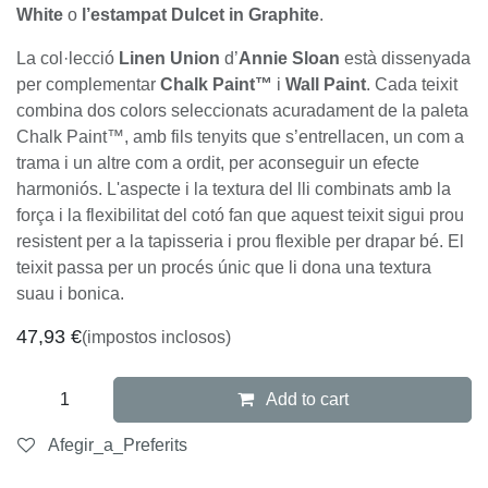
White
o
l’estampat Dulcet in Graphite
.
La col·lecció
Linen Union
d’
Annie Sloan
està dissenyada
per complementar
Chalk Paint™
i
Wall Paint
. Cada teixit
combina dos colors seleccionats acuradament de la paleta
Chalk Paint™, amb fils tenyits que s’entrellacen, un com a
trama i un altre com a ordit, per aconseguir un efecte
harmoniós. L'aspecte i la textura del lli combinats amb la
força i la flexibilitat del cotó fan que aquest teixit sigui prou
resistent per a la tapisseria i prou flexible per drapar bé. El
teixit passa per un procés únic que li dona una textura
suau i bonica.
47,93
€
(impostos inclosos)
Add to cart
Afegir_a_Preferits