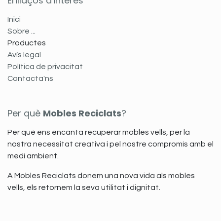
Enllaços d'interès
Inici
Sobre ...
Productes
Avís legal
Política de privacitat
Contacta'ns
Per què
Mobles Reciclats
?
Per què ens encanta recuperar mobles vells, per la
nostra necessitat creativa i pel nostre compromís amb el
medi ambient.
A Mobles Reciclats donem una nova vida als mobles
vells, els retornem la seva utilitat i dignitat.