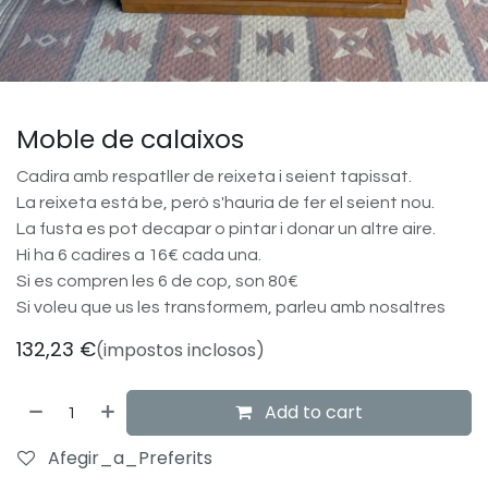
Moble de calaixos
Cadira amb respatller de reixeta i seient tapissat.
La reixeta està be, però s'hauria de fer el seient nou.
La fusta es pot decapar o pintar i donar un altre aire.
Hi ha 6 cadires a 16€ cada una.
Si es compren les 6 de cop, son 80€
Si voleu que us les transformem, parleu amb nosaltres
132,23
€
(impostos inclosos)
Add to cart
Afegir_a_Preferits