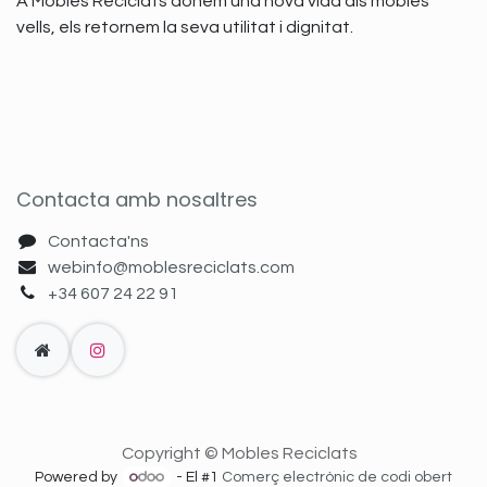
A Mobles Reciclats donem una nova vida als mobles
vells, els retornem la seva utilitat i dignitat.
Contacta amb nosaltres
Contacta'ns
webinfo@moblesreciclats.com
+34 607 24 22 91
Copyright © Mobles Reciclats
Powered by
- El #1
Comerç electrònic de codi obert