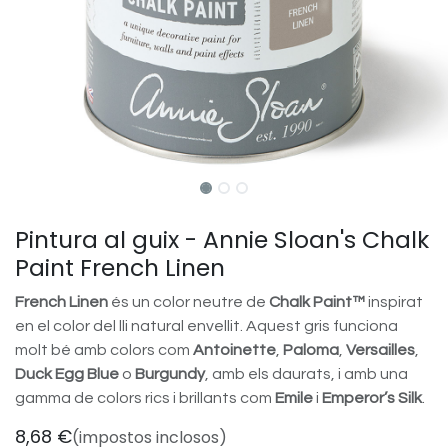
Pintura al guix - Annie Sloan's Chalk
Paint French Linen
French Linen
és un color neutre de
Chalk Paint™
inspirat
en el color del lli natural envellit. Aquest gris funciona
molt bé amb colors com
Antoinette
,
Paloma
,
Versailles
,
Duck Egg Blue
o
Burgundy
, amb els daurats, i amb una
gamma de colors rics i brillants com
Emile
i
Emperor’s Silk
.
8,68
€
(impostos inclosos)