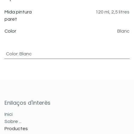
Mida pintura
120 ml
,
2,5 litres
paret
Color
Blanc
Color
:
Blanc
Enllaços d'interès
Inici
Sobre ...
Productes