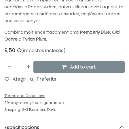
equilibrat, està inspirat en l’influent arquitecte
neoclàssic Robert Adam, qui va utilitzar sovint aquest to
en nombroses residències privades, esglésies i teatres
que va dissenyar.
Combina molt encertadament amb
Pemberly Blue
,
Old
Ochre
o
Tyrian Plum
.
9,50
€
(impostos inclosos)
Add to cart
Afegir_a_Preferits
Terms and Conditions
30-day money-back guarantee
Shipping: 2-3 Business Days
Especificacions